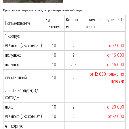
Курс
Кол-во
Стоимость в сутки на 1-
Наименование
лечения
мест
го чел.
1 корпус
VIP люкс (2-х комнат.)
10
2
от 22 000
полулюкс
10
2
от 16 000
полулюкс
10
2, 3
от 16 000
от 12 000 только по
стандартный
10
2
путевки
2, 3, 13 корпусы, 3,4
коттедж
люкс
10
2
от 20 000
VIP люкс (2-х комнат.)
10
2
от 22 000
4 - корпус