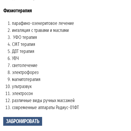
Физиотерапия
парафино-озекеритовое лечение
ингаляция с травами и маслами
УФО терапия
СМТ терапия
ДДТ терапия
УВЧ
светолечение
электрофорез
магнитотерапия
ультразвук
электросон
различные виды ручных массажей
современные аппараты Радиус-01ФТ
ЗАБРОНИРОВАТЬ