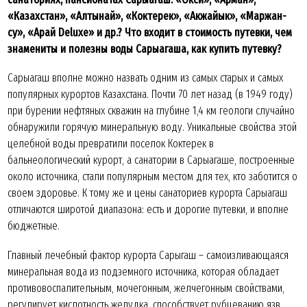
«Казахстан», «Алтынай», «Коктерек», «Акжайык», «Маржан-
су», «Арай Deluxe» и др.? Что входит в стоимость путевки, чем
знамениты и полезны воды Сарыагаша, как купить путевку?
Сарыагаш вполне можно назвать одним из самых старых и самых
популярных курортов Казахстана. Почти 70 лет назад (в 1949 году)
при бурении нефтяных скважин на глубине 1,4 км геологи случайно
обнаружили горячую минеральную воду. Уникальные свойства этой
целебной воды превратили поселок Коктерек в
бальнеологический курорт, а санатории в Сарыагаше, построенные
около источника, стали популярным местом для тех, кто заботится о
своем здоровье. К тому же и цены санаториев курорта Сарыагаш
отличаются широтой диапазона: есть и дорогие путевки, и вполне
бюджетные.
Главный лечебный фактор курорта Сарыгаш – самоизливающаяся
минеральная вода из подземного источника, которая обладает
противовоспалительным, мочегонным, желчегонным свойствами,
регулирует кислотность желудка, способствует рубцеванию язв,