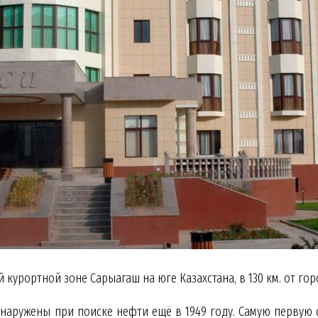
 курортной зоне Сарыагаш на юге Казахстана, в 130 км. от го
аружены при поиске нефти ещё в 1949 году. Самую первую с