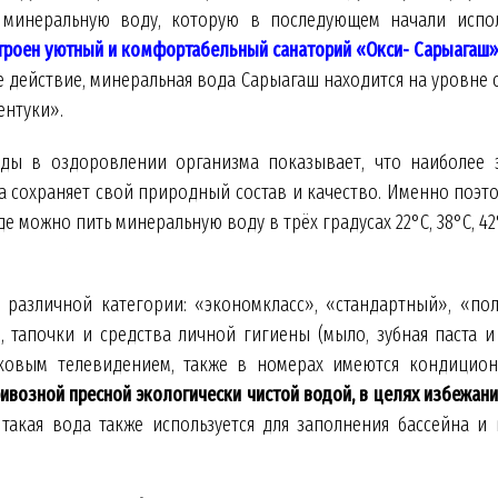
 минеральную воду, которую в последующем начали испол
строен уютный и комфортабельный санаторий «Окси- Сарыагаш»
кое действие, минеральная вода Сарыагаш находится на уровн
ентуки».
ды в оздоровлении организма показывает, что наиболее 
да сохраняет свой природный состав и качество. Именно поэ
 можно пить минеральную воду в трёх градусах 22°С, 38°С, 42
различной категории: «экономкласс», «стандартный», «по
, тапочки и средства личной гигиены (мыло, зубная паста 
ковым телевидением, также в номерах имеются кондиционе
ивозной пресной экологически чистой водой, в целях избежан
акая вода также используется для заполнения бассейна и в