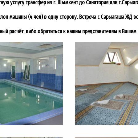
ую услугу трансфер из г. Шымкент до Санатория или г.Сарыаг
алон машины (4 чел) в одну сторону. Встреча с Сарыагаша ЖД в
ный расчёт, либо обратиться к нашим представителям в Вашем 