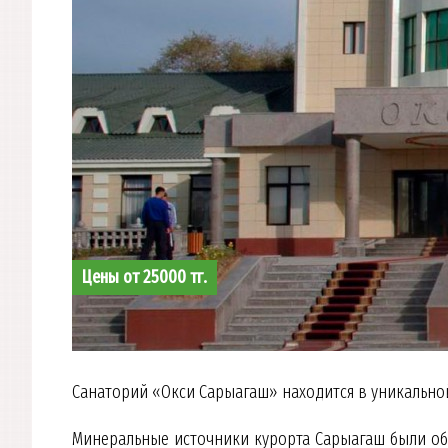
Цены от 25000 тг.
Санаторий «Окси Сарыагаш» находится в уникальной
Минеральные источники курорта Сарыагаш были обн