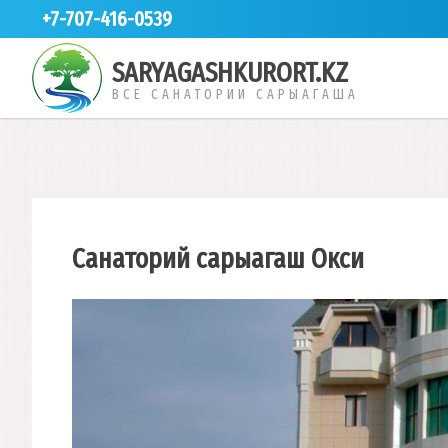
+7-707-416-0539
SARYAGASHKURORT.KZ
ВСЕ САНАТОРИИ САРЫАГАША
Cанаторий сарыагаш Окси