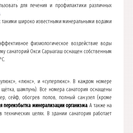
ьзовать для лечения и профилактики различных
.
е с такими широко известными минеральными водами
эффективное физиологическое воздействие воды
тому санаторий Окси Сарыагаш оснащен собственным
°С.
лулюкс», «люкс», и «суперлюкс». В каждом номере
и щётка, шампунь). Все номера санатория оснащены
р, сейф, обогрев полов, полный сан.узел (кроме
ия переизбытка минерализации организма
.
А также на
 технических целях. В здании санатория работает