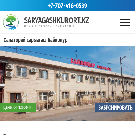
+7-707-416-0539
SARYAGASHKURORT.KZ
ВСЕ САНАТОРИИ САРЫАГАША
Cанаторий сарыагаш Байконур
ЗАБРОНИРОВАТЬ
ЦЕНЫ ОТ 12500 ТГ.