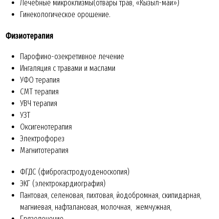
Лечебные микроклизмы(отвары трав, «Кызыл-май»)
Гинекологическое орошение.
Физиотерапия
Парофино-озекретивное лечение
Ингаляция с травами и маслами
УФО терапия
СМТ терапия
УВЧ терапия
УЗТ
Оксигенотерапия
Электрофорез
Магнитотерапия
ФГДС (фиброгастродуоденоскопия)
ЭКГ (электрокардиография)
Пантовая, селеновая, пихтовая, йодобромная, скипидарная,
магниевая, нафталановая, молочная, жемчужная,
Грязелечение