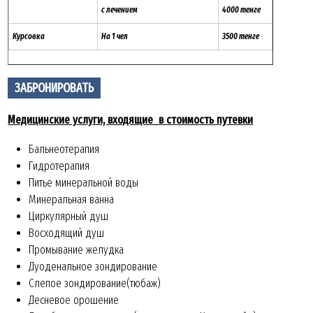
с лечением
4000 тенге
Курсовка
На 1 чел
3500 тенге
ЗАБРОНИРОВАТЬ
Медицинские услуги, входящие в стоимость путевки
Бальнеотерапия
Гидротерапия
Питье минеральной воды
Минеральная ванна
Циркулярный душ
Восходящий душ
Промывание желудка
Дуоденальное зондирование
Слепое зондирование(тюбаж)
Десневое орошение