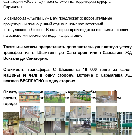
Санаторий «Жылы Су» расположен на территории курорта
Сарыагаш.
В санатории «Жылы Су» Вам предложат оздоровительные
процедуры и полноценный отдых в номерах категорий
«Полулюкс», «Люкс». В санатории производятся все виды лечения
на основе минеральной воды «Сарыагаш».
Также мы можем предоставить дополнительную платную услугу
трансфер из г. Шымкент до Санатория или г.Сарыагаш ЖД
Вокзала до Санатория.
Стоимость трансфера: С Шымкента 10 000 тенге за салон
машины (4 чел) в одну сторону. Встреча с Сарыагаша ЖД
вокзала БЕСПЛАТНО в одну сторону.
Оплату можете производить за наличный и безналичный
расчёт, либо обратиться к нашим представителям в Вашем
городе.