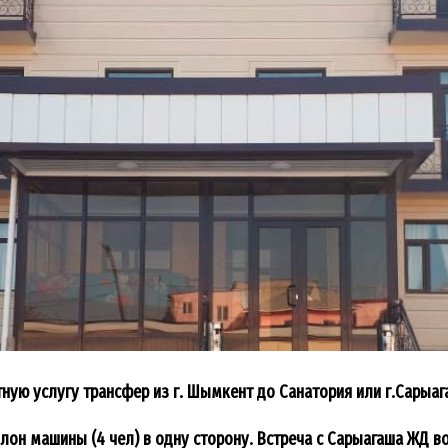
ую услугу трансфер из г. Шымкент до Санатория или г.Сарыаг
алон машины (4 чел) в одну сторону. Встреча с Сарыагаша ЖД в